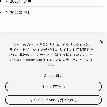
2023年 04月
2022年 05月
「すべての Cookie を受け入れる」をクリックすると、
サイトナビゲーションを強化し、サイトの使用状況を分
析し、弊社のマーケティング活動を支援するために、デ
サポート
お問い合わせ
メールマガジン
バイスに Cookie を保存することに同意したことになり
ます。
ブランドガイドライン（英語）
プライバシーポリシー（英語）
Legal（英語）
Cookies（英語）
Cookie 設定
Do Not Sell or Share My Personal Information（英語）
すべて拒否する
©
Copyright © 2026 Unity Technologies
「Unity」の名称、Unity のロゴ、およびその他の Unity の商標は、米国およ
びその他の国における Unity Technologies またはその関係会社の商標または
すべての Cookie を受け入れる
登録商標
です。その他の名称またはブランドは該当する所有者の商標です。