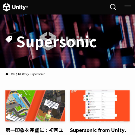
Supersonic
TOP
NEWS
Supersonic
第一印象を完璧に：初回ユ
Supersonic from Unity、