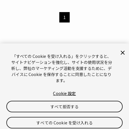
1
「すべての Cookie を受け入れる」をクリックすると、
サイトナビゲーションを強化し、サイトの使用状況を分
析し、弊社のマーケティング活動を支援するために、デ
サポート
お問い合わせ
メールマガジン
バイスに Cookie を保存することに同意したことになり
ます。
ブランドガイドライン（英語）
プライバシーポリシー（英語）
Legal（英語）
Cookies（英語）
Cookie 設定
Do Not Sell or Share My Personal Information（英語）
すべて拒否する
©
Copyright © 2026 Unity Technologies
「Unity」の名称、Unity のロゴ、およびその他の Unity の商標は、米国およ
びその他の国における Unity Technologies またはその関係会社の商標または
すべての Cookie を受け入れる
登録商標
です。その他の名称またはブランドは該当する所有者の商標です。