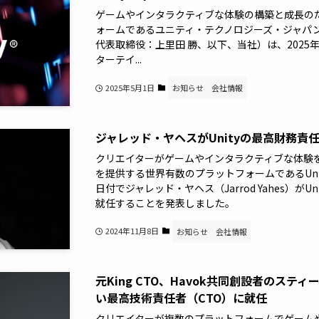
ゲームやインタラクティブな体験の構築と成長の
ォームであるユニティ・テクノロジーズ・ジャパ
代表取締役：上里田 勝、以下、当社）は、2025年
ターテイ...
2025年5月1日
お知らせ
会社情報
ジャレッド・ヤヘスがUnityの最高財務責
クリエイターがゲームやインタラクティブな体験
を提供する世界有数のプラットフォームであるUnity [
日付でジャレッド・ヤヘス（Jarrod Yahes）が
就任することを発表しました。
2024年11月8日
お知らせ
会社情報
元King CTO、Havok共同創設者のスティ
い最高技術責任者（CTO）に就任
クリエイターが複数のプラットフォームでゲーム