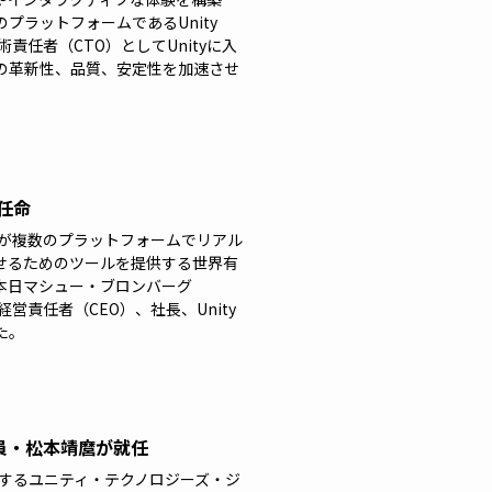
プラットフォームであるUnity
術責任者（CTO）としてUnityに入
の革新性、品質、安定性を加速させ
に任命
ターが複数のプラットフォームでリアル
せるためのツールを提供する世界有
]は、本日マシュー・ブロンバーグ
で最高経営責任者（CEO）、社長、Unity
た。
役員・松本靖麿が就任
ドするユニティ・テクノロジーズ・ジ