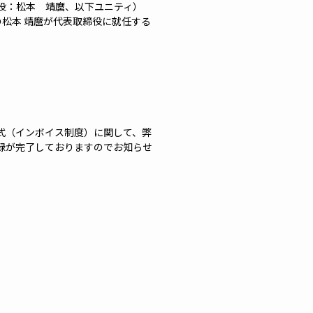
役：松本 靖麿、以下ユニティ）
長の松本 靖麿が代表取締役に就任する
方式（インボイス制度）に関して、弊
録が完了しておりますのでお知らせ