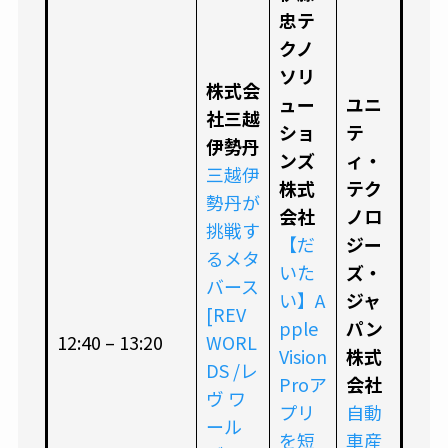
忠テ
クノ
ソリ
株式会
ュー
ユニ
社三越
ショ
テ
伊勢丹
ンズ
ィ・
三越伊
株式
テク
勢丹が
会社
ノロ
挑戦す
【だ
ジー
るメタ
いた
ズ・
バース
い】A
ジャ
[REV
pple
パン
12:40 – 13:20
WORL
Vision
株式
DS /レ
Proア
会社
ヴ ワ
プリ
自動
ール
を短
車産