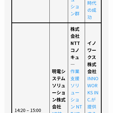
時代
ショ
の成
ン群
功
株式
会社
NTT
イノ
コノ
ワー
キュ
クス
―
株式
明電シ
作業
会社
ステム
支援
INNO
ソリュ
ソリ
WOR
ーショ
ュー
KS IN
ン株式
ショ
C.が
会社
ン NT
提供
14:20 – 15:00