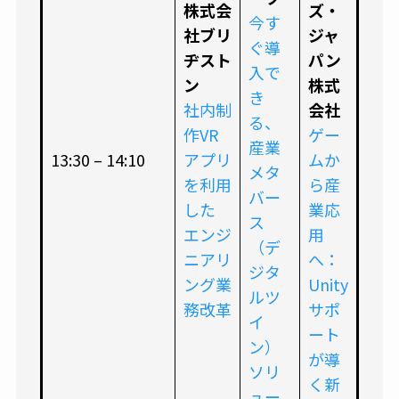
株式会
ズ・
今す
社ブリ
ジャ
ぐ導
ヂスト
パン
入で
ン
株式
き
社内制
会社
る、
作VR
ゲー
産業
13:30 – 14:10
アプリ
ムか
メタ
を利用
ら産
バー
した
業応
ス
エンジ
用
（デ
ニアリ
へ：
ジタ
ング業
Unity
ルツ
務改革
サポ
イ
ート
ン）
が導
ソリ
く新
ュー