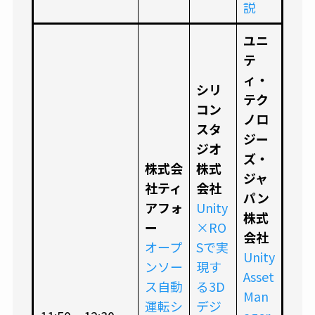
説
ユニ
テ
ィ・
シリ
テク
コン
ノロ
スタ
ジー
ジオ
ズ・
株式会
株式
ジャ
社ティ
会社
パン
アフォ
Unity
株式
ー
×RO
会社
オープ
Sで実
Unity
ンソー
現す
Asset
ス自動
る3D
Man
運転シ
デジ