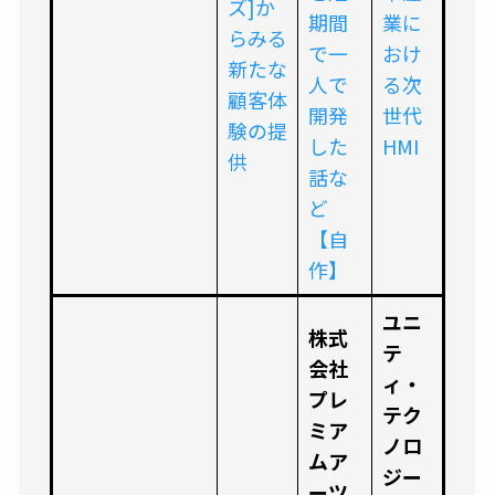
ズ]か
期間
業に
らみる
で一
おけ
新たな
人で
る次
顧客体
開発
世代
験の提
した
HMI
供
話な
ど
【自
作】
ユニ
株式
テ
会社
ィ・
プレ
テク
ミア
ノロ
ムア
ジー
ーツ