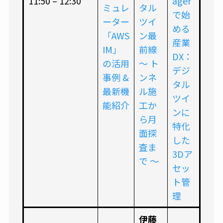
11:50 – 12:30
ager
ミュレ
タル
で始
ーター
ツイ
める
「AWS
ン最
産業
IM」
前線
DX：
の活用
〜 ト
デジ
事例 &
ンネ
タル
最新機
ル施
ツイ
能紹介
工か
ンに
ら月
特化
面探
した
査ま
3Dア
で 〜
セッ
ト管
理
伊藤