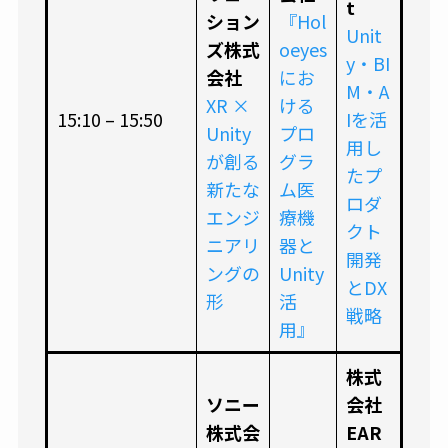
t
ション
『Hol
Unit
ズ株式
oeyes
y・BI
会社
にお
M・A
XR ×
ける
15:10 – 15:50
Iを活
Unity
プロ
用し
が創る
グラ
たプ
新たな
ム医
ロダ
エンジ
療機
クト
ニアリ
器と
開発
ングの
Unity
とDX
形
活
戦略
用』
株式
ソニー
会社
株式会
EAR