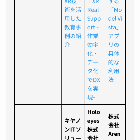
XR技
T XR
する
術を活
Real
「Mo
用した
Supp
del Vi
教育事
ort -
sta」
例の紹
作業
アプ
介
効率
リの
化・
具体
デー
的な
タ化
利用
でDX
法
を実
現-
Holo
株式
キヤノ
eyes
会社
ンITソ
株式
Aren
リュー
会社