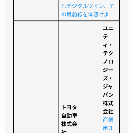
むデジタルツイン、そ
の最前線を体感せよ
ユニ
テ
ィ・
テク
ノロ
ジー
ズ・
ジャ
パン
株式
トヨタ
会社
自動車
産業
株式会
用３
社