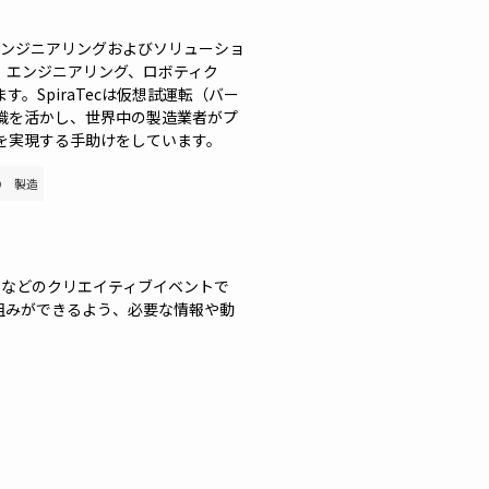
工業エンジニアリングおよびソリューショ
、エンジニアリング、ロボティク
。SpiraTecは仮想試運転（バー
識を活かし、世界中の製造業者がプ
を実現する手助けをしています。
D
製造
！
e Jam などのクリエイティブイベントで
り組みができるよう、必要な情報や動