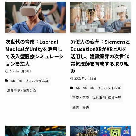
次世代の育成：Laerdal
労働力の変革：Siemensと
MedicalがUnityを活用し
EducationXRがXRとAIを
て没入型医療シミュレーシ
活用し、建設業界の次世代
ョンを拡大
電気技師を育成する取り組
み
2025年6月30日
2025年5月23日
AR
VR
リアルタイム3D
AR
VR
XR
リアルタイム3D
海外事例 - 産業分野
建築・建設
海外事例 - 産業分野
産業
製造