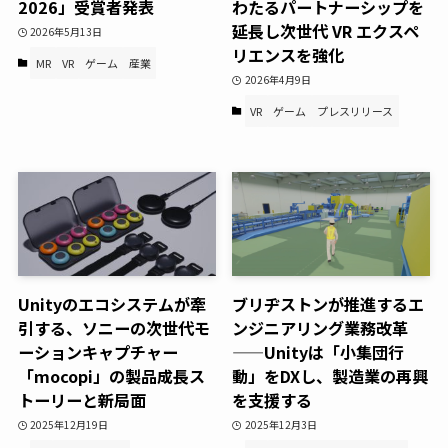
2026」受賞者発表
わたるパートナーシップを
延長し次世代 VR エクスペ
2026年5月13日
リエンスを強化
MR
VR
ゲーム
産業
2026年4月9日
VR
ゲーム
プレスリリース
Unityのエコシステムが牽
ブリヂストンが推進するエ
引する、ソニーの次世代モ
ンジニアリング業務改革
ーションキャプチャー
——Unityは「小集団行
「mocopi」の製品成長ス
動」をDXし、製造業の再興
トーリーと新局面
を支援する
2025年12月19日
2025年12月3日