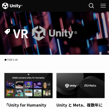
VR
TOP
VR
「Unity for Humanity
Unity と Meta、複数年に