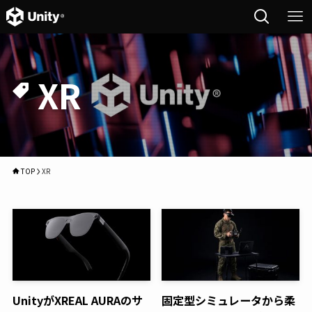
XR
TOP
XR
UnityがXREAL AURAのサ
固定型シミュレータから柔