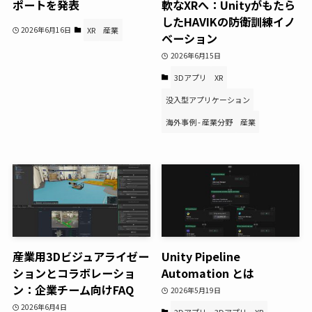
ポートを発表
軟なXRへ：Unityがもたら
したHAVIKの防衛訓練イノ
2026年6月16日
XR
産業
ベーション
2026年6月15日
3Dアプリ
XR
没入型アプリケーション
海外事例 - 産業分野
産業
産業用3Dビジュアライゼー
Unity Pipeline
ションとコラボレーショ
Automation とは
ン：企業チーム向けFAQ
2026年5月19日
2026年6月4日
2Dアプリ
3Dアプリ
XR