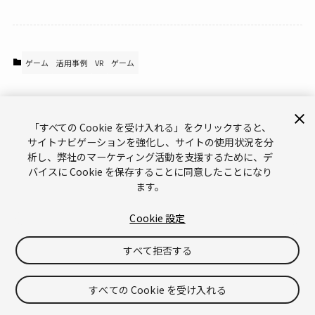
ゲーム
活用事例
VR
ゲーム
「すべての Cookie を受け入れる」をクリックすると、
サイトナビゲーションを強化し、サイトの使用状況を分
析し、弊社のマーケティング活動を支援するために、デ
バイスに Cookie を保存することに同意したことになり
ます。
サポート
お問い合わせ
メールマガジン
Cookie 設定
ブランドガイドライン（英語）
プライバシーポリシー（英語）
Legal（英語）
Cookies（英語）
すべて拒否する
Do Not Sell or Share My Personal Information（英語）
©
Copyright © 2026 Unity Technologies
すべての Cookie を受け入れる
「Unity」の名称、Unity のロゴ、およびその他の Unity の商標は、米国およ
びその他の国における Unity Technologies またはその関係会社の商標または