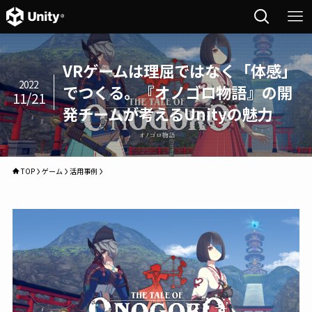
VRゲームは理屈ではなく「体感」
2022
でつくる。『オノゴロ物語』の開
11/21
発チームが考えるUnityの魅力
TOP
ゲーム
活用事例