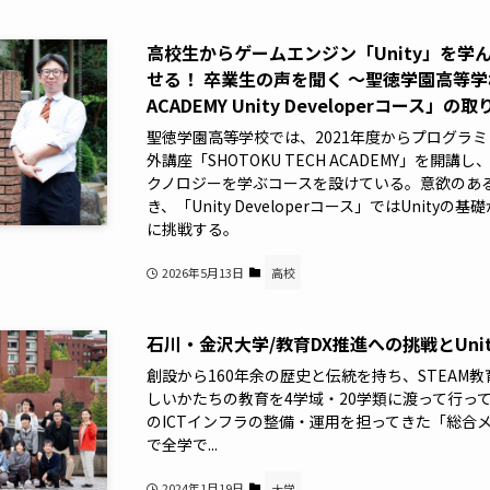
高校生からゲームエンジン「Unity」を
せる！ 卒業生の声を聞く ～聖徳学園高等学校「
ACADEMY Unity Developerコース」の
聖徳学園高等学校では、2021年度からプログラミ
外講座「SHOTOKU TECH ACADEMY」を開講
クノロジーを学ぶコースを設けている。意欲のあ
き、「Unity Developerコース」ではUnit
に挑戦する。
2026年5月13日
高校
石川・金沢大学/教育DX推進への挑戦とUni
創設から160年余の歴史と伝統を持ち、STEAM
しいかたちの教育を4学域・20学類に渡って行っ
のICTインフラの整備・運用を担ってきた「総合
で全学で...
2024年1月19日
大学