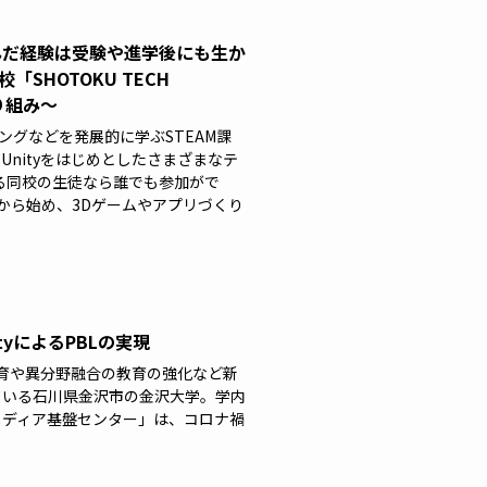
学んだ経験は受験や進学後にも生か
SHOTOKU TECH
取り組み～
ングなどを発展的に学ぶSTEAM課
し、Unityをはじめとしたさまざまなテ
る同校の生徒なら誰でも参加がで
yの基礎から始め、3Dゲームやアプリづくり
tyによるPBLの実現
教育や異分野融合の教育の強化など新
ている石川県金沢市の金沢大学。学内
メディア基盤センター」は、コロナ禍