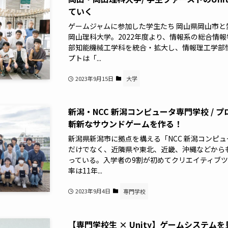
ていく
ゲームジャムに参加した学生たち 岡山県岡山市
岡山理科大学。2022年度より、情報系の総合情
部知能機械工学科を統合・拡大し、情報理工学部
プトは「...
2023年9月15日
大学
新潟・NCC 新潟コンピュータ専門学校 /
斬新なサウンドゲームを作る！
新潟県新潟市に拠点を構える「NCC 新潟コンピュ
だけでなく、近隣県や東北、近畿、沖縄などから
っている。入学者の9割が初めてクリエイティブ
率は11年...
2023年9月4日
専門学校
【専門学校生 × Unity】ゲームシステ