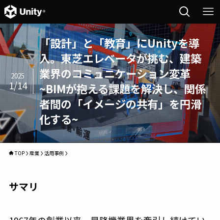
「設計」と「教育」にUnityを導
入。東芝エレベータが挑む、建築
業界のコミュニケーション変革
2025
1/14
~BIMが抱える課題を解決し、関係
者間の「イメージの共有」を円滑
化する~
TOP
産業
活用事例
サマリ