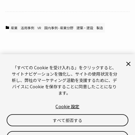
産業
活用事例
VR
国内事例 - 産業分野
建築・建設
製造
「すべての Cookie を受け入れる」をクリックすると、
サイトナビゲーションを強化し、サイトの使用状況を分
析し、弊社のマーケティング活動を支援するために、デ
サポート
お問い合わせ
メールマガジン
バイスに Cookie を保存することに同意したことになり
ます。
ブランドガイドライン（英語）
プライバシーポリシー（英語）
Legal（英語）
Cookies（英語）
Cookie 設定
Do Not Sell or Share My Personal Information（英語）
すべて拒否する
©
Copyright © 2026 Unity Technologies
「Unity」の名称、Unity のロゴ、およびその他の Unity の商標は、米国およ
びその他の国における Unity Technologies またはその関係会社の商標または