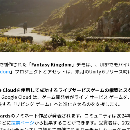
6で制作された
「Fantasy Kingdom」
デモは、、URPでモバイ
ngdom
」プロジェクトとアセットは、来月のUnity 6リリース時にUnit
。
gle Cloudを使用して成功するライブサービスゲームの構築と
、Google Cloud は、ゲーム開発者がライブ サービス ゲー
長する「リビング ゲーム」へと進化させるのを支援します。
ards
のノミネート作品が発表されます。コミュニティは2024
などに
投票ページ
から投票することができます。受賞者は、2024
yのTwitchチャンネルで初めて開催されるバーチャルショーケ