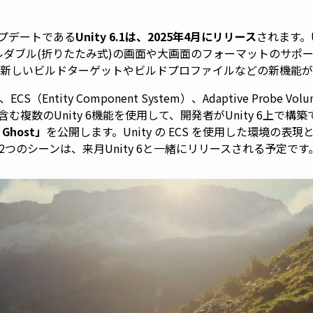
アップデートである
Unity 6.1は、2025年4月にリリース
されます。Un
ブル(折りたたみ式)の画面や大画面のフォーマットのサポート、GPU 
リング、新しいビルドターゲットやビルドプロファイルなどの新機能
Entity Component System）、Adaptive Probe Volume
ationを含む複数のUnity 6機能を使用して、開発者がUnity 6
 Ghost」
を公開します。Unity の ECS を使用した環境の表現とU
tの2つのシーンは、来月Unity 6と一緒にリリースされる予定です