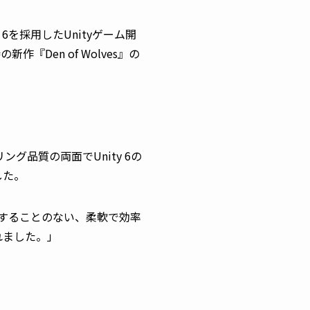
 6を採用したUnityゲーム開
『Den of Wolves』の
リング品質の両面でUnity 6の
した。
することのない、柔軟で効率
れました。」