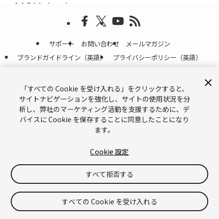
サポート
お問い合わせ
メールマガジン
ブランドガイドライン（英語）
プライバシーポリシー（英語）
Legal（英語）
Cookies（英語）
Do Not Sell or Share My Personal Information（英語）
「すべての Cookie を受け入れる」をクリックすると、
サイトナビゲーションを強化し、サイトの使用状況を分
©
Copyright © 2026 Unity Technologies
析し、弊社のマーケティング活動を支援するために、デ
「Unity」の名称、Unity のロゴ、およびその他の Unity の商標は、米国およ
バイスに Cookie を保存することに同意したことになり
びその他の国における Unity Technologies またはその関係会社の商標または
ます。
登録商標
です。その他の名称またはブランドは該当する所有者の商標です。
Cookie 設定
すべて拒否する
すべての Cookie を受け入れる