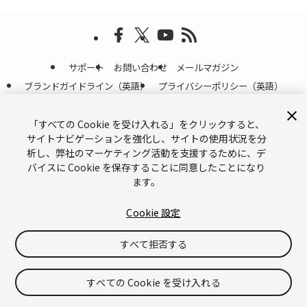
サポート
お問い合わせ
メールマガジン
ブランドガイドライン（英語）
プライバシーポリシー（英語）
Legal（英語）
Cookies（英語）
「すべての Cookie を受け入れる」をクリックすると、
Do Not Sell or Share My Personal Information（英語）
サイトナビゲーションを強化し、サイトの使用状況を分
©
Copyright © 2026 Unity Technologies
析し、弊社のマーケティング活動を支援するために、デ
「Unity」の名称、Unity のロゴ、およびその他の Unity の商標は、米国およ
バイスに Cookie を保存することに同意したことになり
びその他の国における Unity Technologies またはその関係会社の商標または
ます。
登録商標
です。その他の名称またはブランドは該当する所有者の商標です。
Cookie 設定
すべて拒否する
すべての Cookie を受け入れる