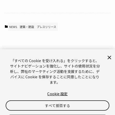
NEWS
建築・建設
プレスリリース
「すべての Cookie を受け入れる」をクリックすると、
サイトナビゲーションを強化し、サイトの使用状況を分
析し、弊社のマーケティング活動を支援するために、デ
サポート
お問い合わせ
メールマガジン
バイスに Cookie を保存することに同意したことになり
ます。
ブランドガイドライン（英語）
プライバシーポリシー（英語）
Legal（英語）
Cookies（英語）
Cookie 設定
Do Not Sell or Share My Personal Information（英語）
すべて拒否する
©
Copyright © 2026 Unity Technologies
「Unity」の名称、Unity のロゴ、およびその他の Unity の商標は、米国およ