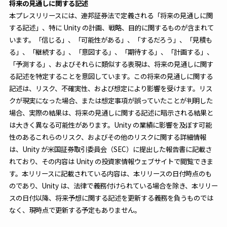
将来の見通しに関する記述
本プレスリリースには、連邦証券法で定義される「将来の見通しに関
する記述」、特に Unity の計画、戦略、目的に関するものが含まれて
います。「信じる」、「可能性がある」、「するだろう」、「見積も
る」、「継続する」、「意図する」、「期待する」、「計画する」、
「予測する」、およびそれらに類似する表現は、将来の見通しに関す
る記述を特定することを意図しています。この将来の見通しに関する
記述は、リスク、不確実性、および想定により影響を受けます。リス
クが現実になった場合、または想定事項が誤っていたことが判明した
場合、実際の結果は、将来の見通しに関する記述に暗示される結果と
は大きく異なる可能性があります。Unity の業績に影響を及ぼす可能
性のあるこれらのリスク、およびその他のリスクに関する詳細情報
は、Unity が米国証券取引委員会（SEC）に提出した報告書に記載さ
れており、その内容は Unity の投資家情報ウェブサイトで閲覧できま
す。本リリースに記載されている内容は、本リリースの日付時点のも
のであり、Unity は、法律で義務付けられている場合を除き、本リリー
スの日付以降、将来予想に関する記述を更新する義務を負うものでは
なく、現時点で更新する予定もありません。