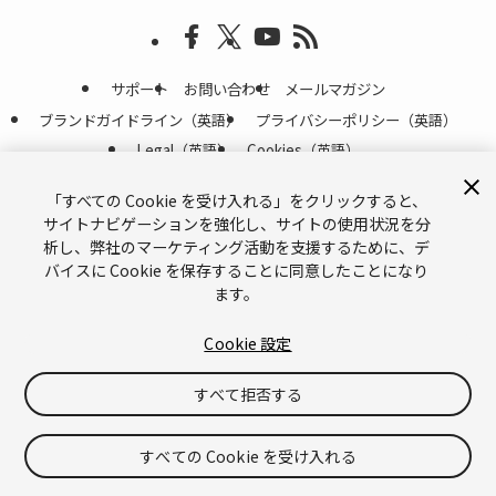
サポート
お問い合わせ
メールマガジン
ブランドガイドライン（英語）
プライバシーポリシー（英語）
Legal（英語）
Cookies（英語）
Do Not Sell or Share My Personal Information（英語）
「すべての Cookie を受け入れる」をクリックすると、
サイトナビゲーションを強化し、サイトの使用状況を分
©
Copyright © 2026 Unity Technologies
析し、弊社のマーケティング活動を支援するために、デ
「Unity」の名称、Unity のロゴ、およびその他の Unity の商標は、米国およ
びその他の国における Unity Technologies またはその関係会社の商標または
バイスに Cookie を保存することに同意したことになり
登録商標
です。その他の名称またはブランドは該当する所有者の商標です。
ます。
Cookie 設定
すべて拒否する
すべての Cookie を受け入れる