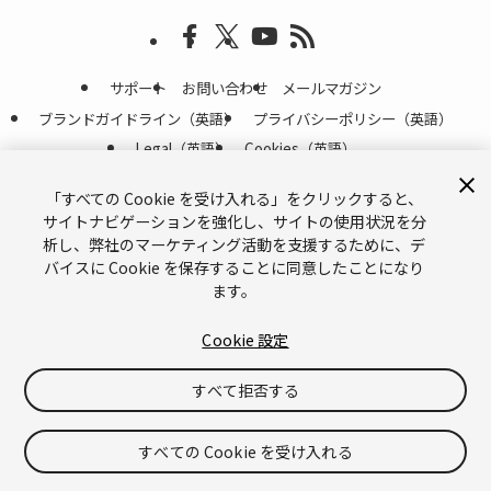
サポート
お問い合わせ
メールマガジン
ブランドガイドライン（英語）
プライバシーポリシー（英語）
Legal（英語）
Cookies（英語）
Do Not Sell or Share My Personal Information（英語）
「すべての Cookie を受け入れる」をクリックすると、
サイトナビゲーションを強化し、サイトの使用状況を分
©
Copyright © 2026 Unity Technologies
析し、弊社のマーケティング活動を支援するために、デ
「Unity」の名称、Unity のロゴ、およびその他の Unity の商標は、米国およ
びその他の国における Unity Technologies またはその関係会社の商標または
バイスに Cookie を保存することに同意したことになり
登録商標
です。その他の名称またはブランドは該当する所有者の商標です。
ます。
Cookie 設定
すべて拒否する
すべての Cookie を受け入れる