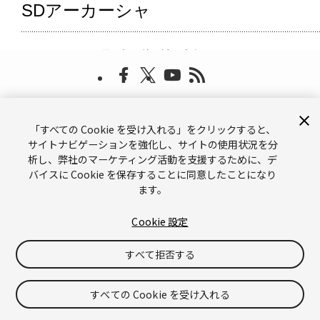
サポート
お問い合わせ
メールマガジン
ブランドガイドライン（英語）
プライバシーポリシー（英語）
「すべての Cookie を受け入れる」をクリックすると、
サイトナビゲーションを強化し、サイトの使用状況を分
Legal（英語）
Cookies（英語）
析し、弊社のマーケティング活動を支援するために、デ
Do Not Sell or Share My Personal Information（英語）
バイスに Cookie を保存することに同意したことになり
ます。
©
Copyright © 2026 Unity Technologies
「Unity」の名称、Unity のロゴ、およびその他の Unity の商標は、米国およ
Cookie 設定
びその他の国における Unity Technologies またはその関係会社の商標または
登録商標
です。その他の名称またはブランドは該当する所有者の商標です。
すべて拒否する
すべての Cookie を受け入れる