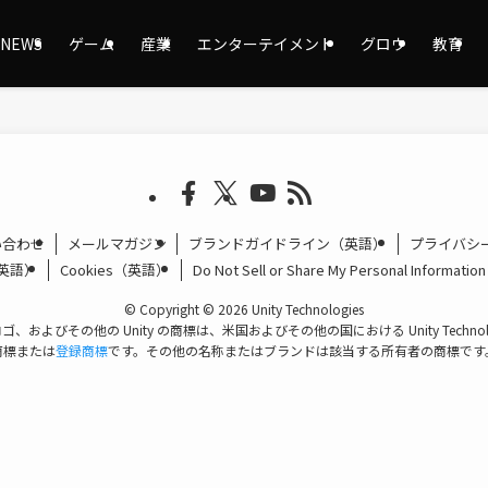
NEWS
ゲーム
産業
エンターテイメント
グロウ
教育
い合わせ
メールマガジン
ブランドガイドライン（英語）
プライバシ
（英語）
Cookies（英語）
Do Not Sell or Share My Personal Informa
©
Copyright © 2026 Unity Technologies
のロゴ、およびその他の Unity の商標は、米国およびその他の国における Unity Techn
商標または
登録商標
です。その他の名称またはブランドは該当する所有者の商標です