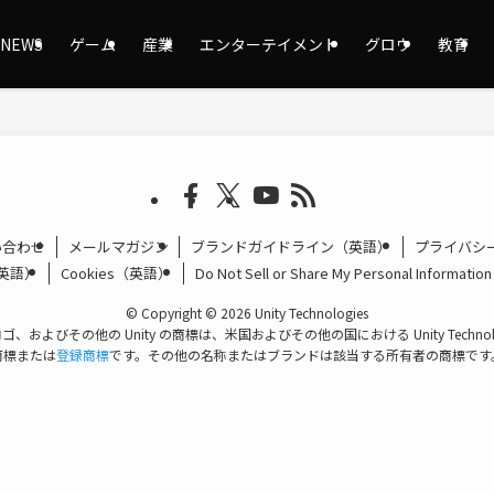
NEWS
ゲーム
産業
エンターテイメント
グロウ
教育
い合わせ
メールマガジン
ブランドガイドライン（英語）
プライバシ
（英語）
Cookies（英語）
Do Not Sell or Share My Personal Informa
©
Copyright © 2026 Unity Technologies
のロゴ、およびその他の Unity の商標は、米国およびその他の国における Unity Techn
商標または
登録商標
です。その他の名称またはブランドは該当する所有者の商標です